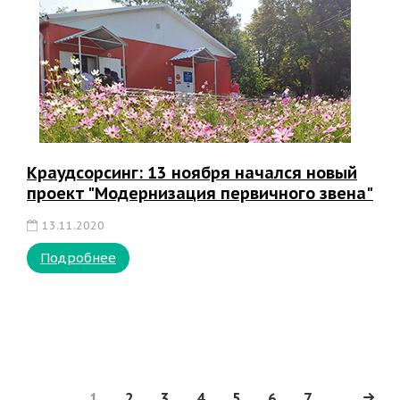
Краудсорсинг: 13 ноября начался новый
проект "Модернизация первичного звена"
13.11.2020
Подробнее
1
2
3
4
5
6
7