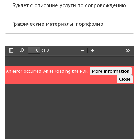
Буклет с описание услуги по сопровождению
Графические материалы: портфолио
of 0
Toggle
Find
Zoom
Zoom
Tools
Sidebar
Out
In
An error occurred while loading the PDF.
More Information
Close