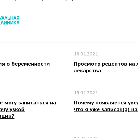
18.01.2021
я о беременности
Просмотр рецептов на 
лекарства
15.01.2021
е могу записаться на
Почему появляется уве
ачу узкой
что я уже записан(а) н
ации?