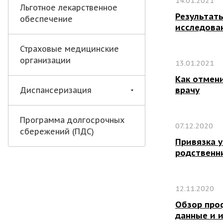
14.01.2021
Льготное лекарственное
Результат
обеспечение
исследова
Страховые медицинские
организации
13.01.2021
Как отмени
врачу
Диспансеризация
Программа долгосрочных
07.12.2020
сбережений (ПДС)
Привязка 
родственн
12.11.2020
Обзор про
данные и 