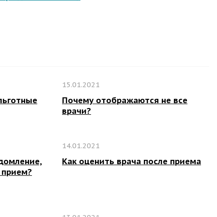
15.01.2021
льготные
Почему отображаются не все
врачи?
14.01.2021
домление,
Как оценить врача после приема
а прием?